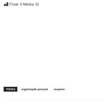
[Total:
0
Média:
0
]
TEMAS
organização pessoal
roupeiro