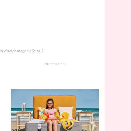
et dolore magna aliqua. )
- Advertisement -
A Must Try Recipe