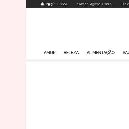
C
29.5
Lisboa
Sábado, Agosto 8, 2026
Dici
AMOR
BELEZA
ALIMENTAÇÃO
SA