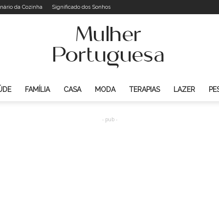
onário da Cozinha
Significado dos Sonhos
ÚDE
FAMÍLIA
CASA
MODA
TERAPIAS
LAZER
PE
Mulher
- pub -
Portuguesa