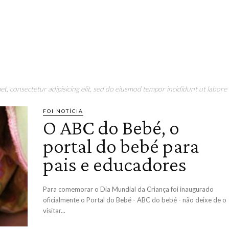
t, consectetur adipisicing elit, sed do eiusmod tempor incididunt ut labore 
FOI NOTÍCIA
O ABC do Bebé, o
portal do bebé para
pais e educadores
Para comemorar o Dia Mundial da Criança foi inaugurado
oficialmente o Portal do Bebé - ABC do bebé - não deixe de o
visitar...