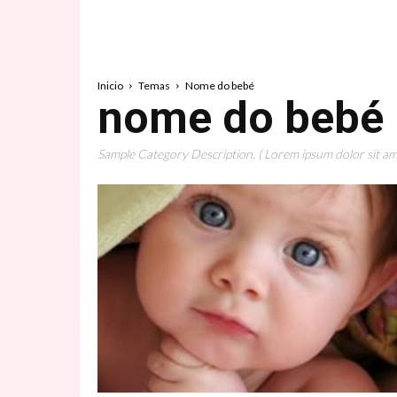
Inicio
Temas
Nome do bebé
nome do bebé
Sample Category Description. ( Lorem ipsum dolor sit ame