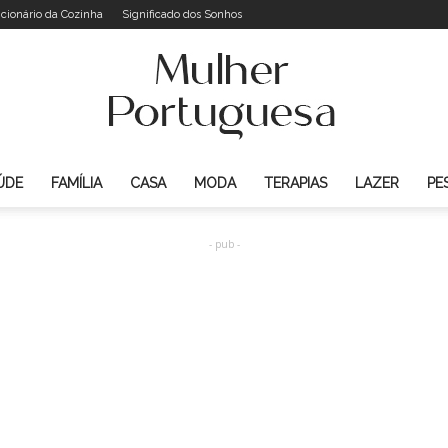
icionário da Cozinha
Significado dos Sonhos
ÚDE
FAMÍLIA
CASA
MODA
TERAPIAS
LAZER
PE
Mulher
- pub -
Portuguesa