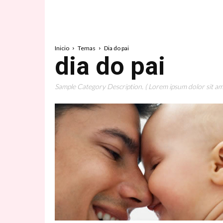
Inicio
Temas
Dia do pai
dia do pai
Sample Category Description. ( Lorem ipsum dolor sit ame