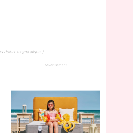
et dolore magna aliqua. )
- Advertisement -
A Must Try Recipe