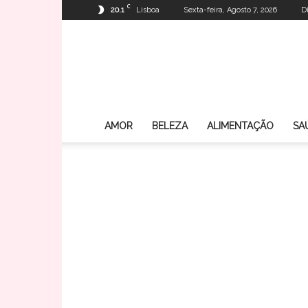
C
20.1
Lisboa
Sexta-feira, Agosto 7, 2026
D
AMOR
BELEZA
ALIMENTAÇÃO
SA