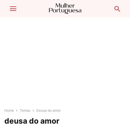
Home
Temas
Deusa do amor
deusa do amor