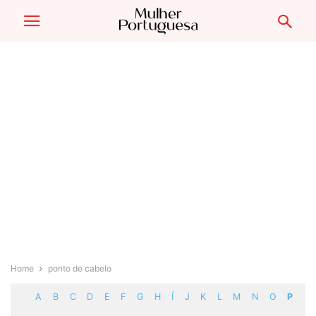
Home
ponto de cabelo
A
B
C
D
E
F
G
H
Í
J
K
L
M
N
O
P