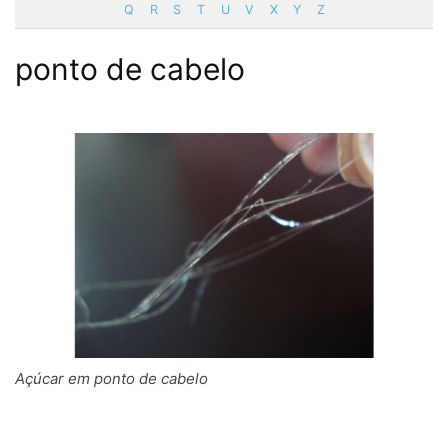
Q
R
S
T
U
V
X
Y
Z
ponto de cabelo
Açúcar em ponto de cabelo