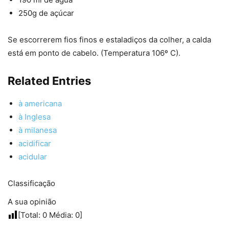
250g de açúcar
Se escorrerem fios finos e estaladiços da colher, a calda
está em ponto de cabelo. (Temperatura 106º C).
Related Entries
à americana
à Inglesa
à milanesa
acidificar
acidular
Classificação
A sua opinião
[Total:
0
Média:
0
]