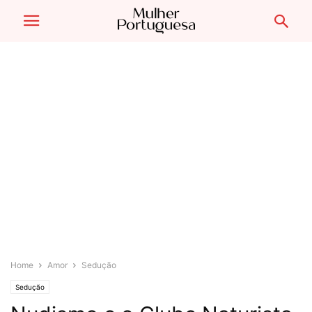
Home
Amor
Sedução
Sedução