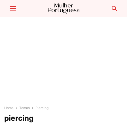
Home
Temas
Piercing
piercing