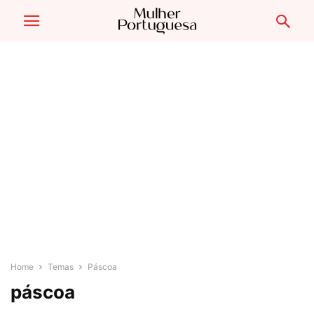
Home
Temas
Páscoa
páscoa