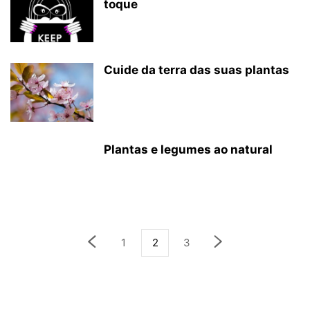
toque
Cuide da terra das suas plantas
Plantas e legumes ao natural
1
2
3