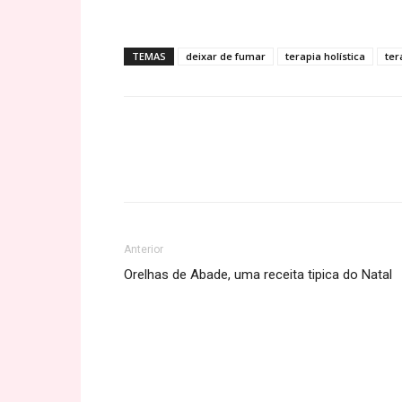
TEMAS
deixar de fumar
terapia holística
ter
Share
Anterior
Orelhas de Abade, uma receita tipica do Natal