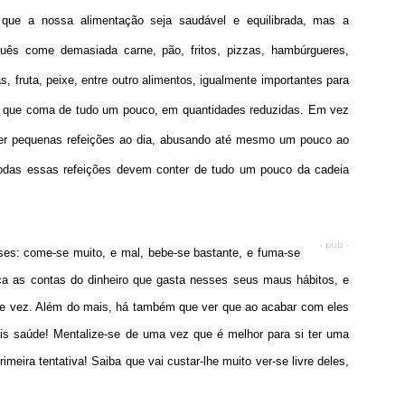
que a nossa alimentação seja saudável e equilibrada, mas a
ês come demasiada carne, pão, fritos, pizzas, hambúrgueres,
, fruta, peixe, entre outro alimentos, igualmente importantes para
 é que coma de tudo um pouco, em quantidades reduzidas. Em vez
azer pequenas refeições ao dia, abusando até mesmo um pouco ao
odas essas refeições devem conter de tudo um pouco da cadeia
- pub -
ses: come-se muito, e mal, bebe-se bastante, e fuma-se
aça as contas do dinheiro que gasta nesses seus maus hábitos, e
e de vez. Além do mais, há também que ver que ao acabar com eles
 saúde! Mentalize-se de uma vez que é melhor para si ter uma
imeira tentativa! Saiba que vai custar-lhe muito ver-se livre deles,