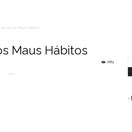
r de vez os Maus Hábitos
 os Maus Hábitos
2663
- pub -
.