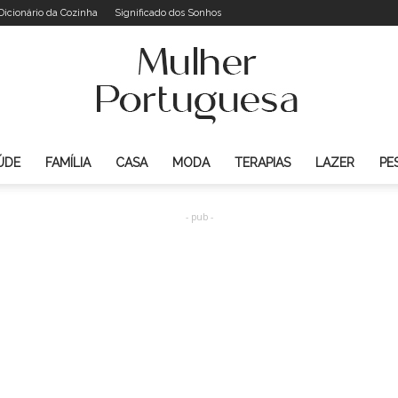
Dicionário da Cozinha
Significado dos Sonhos
ÚDE
FAMÍLIA
CASA
MODA
TERAPIAS
LAZER
PE
Mulher
- pub -
Portuguesa