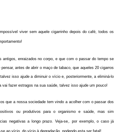
mpossível viver sem aquele cigarrinho depois do café, todos os
mportamento!
os antigos, enraizados no corpo, e que com o passar do tempo se
e pensar, antes de abrir o maço de tabaco, que aqueles 20 cigarros
talvez isso ajude a diminuir o vício e, posteriormente, a eliminá-lo
 vai fazer estragos na sua saúde, talvez isso ajude um pouco!
cios que a nossa sociedade tem vindo a acolher com o passar dos
ositivos ou produtivos para o organismo e saúde, mas sim
as negativas a longo prazo. Veja-se,. por exemplo, o caso já
se ao vício, do vício à degradação, podendo esta ser fatal!