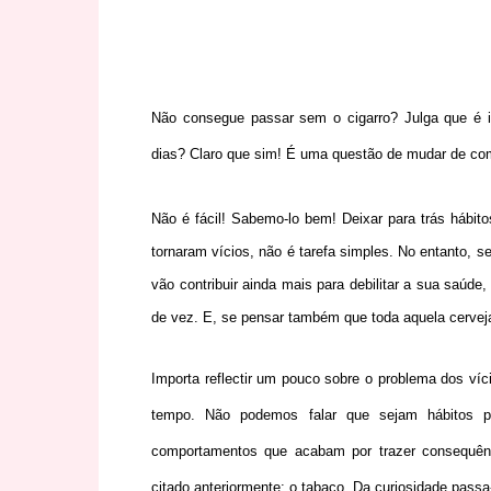
Não consegue passar sem o cigarro? Julga que é i
dias? Claro que sim! É uma questão de mudar de co
Não é fácil! Sabemo-lo bem! Deixar para trás hábit
tornaram vícios, não é tarefa simples. No entanto, s
vão contribuir ainda mais para debilitar a sua saúde, 
de vez. E, se pensar também que toda aquela cerveja
Importa reflectir um pouco sobre o problema dos ví
tempo. Não podemos falar que sejam hábitos p
comportamentos que acabam por trazer consequênci
citado anteriormente: o tabaco. Da curiosidade passa-