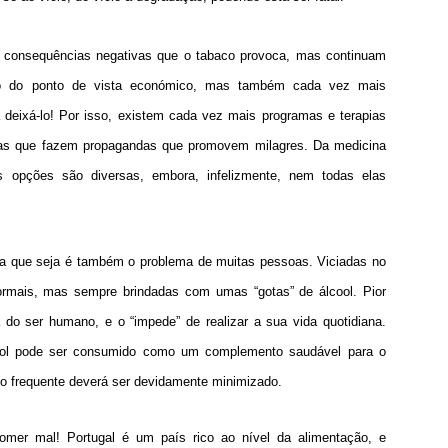
 consequências negativas que o tabaco provoca, mas continuam
do do ponto de vista económico, mas também cada vez mais
 deixá-lo! Por isso, existem cada vez mais programas e terapias
, mas que fazem propagandas que promovem milagres. Da medicina
as opções são diversas, embora, infelizmente, nem todas elas
ia que seja é também o problema de muitas pessoas. Viciadas no
ormais, mas sempre brindadas com umas “gotas” de álcool. Pior
 do ser humano, e o “impede” de realizar a sua vida quotidiana.
cool pode ser consumido como um complemento saudável para o
go frequente deverá ser devidamente minimizado.
mer mal! Portugal é um país rico ao nível da alimentação, e