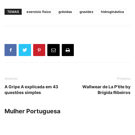
TEMAS
exercício físico
grávidas
gravidez
hidroginástica
Anterior
Próximo
A Gripe A explicada em 43
Wallwear de La P’tite by
questões simples
Brígida Ribeiros
Mulher Portuguesa