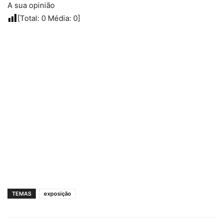
A sua opinião
[Total:
0
Média:
0
]
TEMAS
exposição