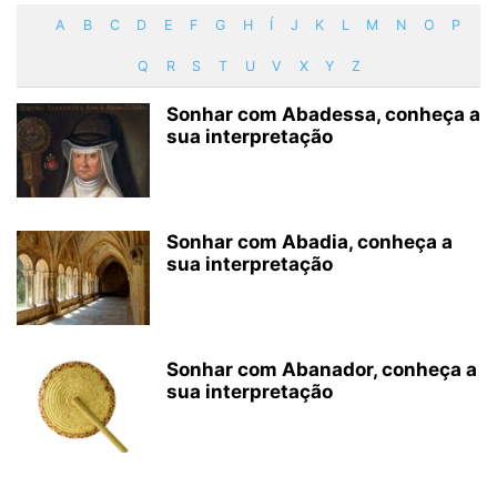
A
B
C
D
E
F
G
H
Í
J
K
L
M
N
O
P
Q
R
S
T
U
V
X
Y
Z
Sonhar com Abadessa, conheça a
sua interpretação
Sonhar com Abadia, conheça a
sua interpretação
Sonhar com Abanador, conheça a
sua interpretação