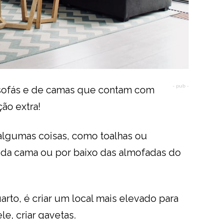
- pub -
 sofás e de camas que contam com
ão extra!
 algumas coisas, como toalhas ou
o da cama ou por baixo das almofadas do
rto, é criar um local mais elevado para
e, criar gavetas.