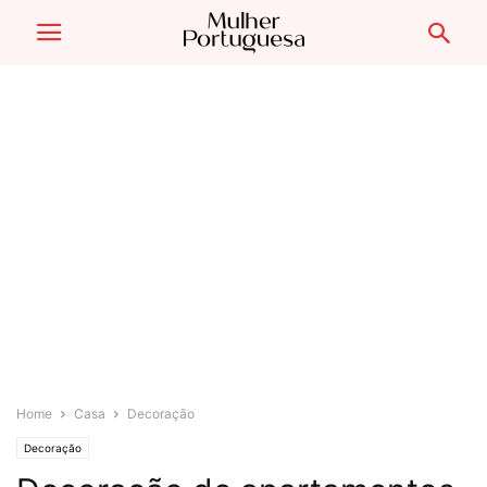
Home
Casa
Decoração
Decoração