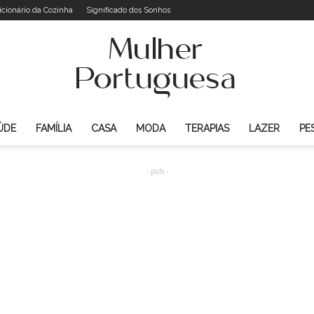
icionário da Cozinha
Significado dos Sonhos
ÚDE
FAMÍLIA
CASA
MODA
TERAPIAS
LAZER
PE
Mulher
- pub -
Portuguesa