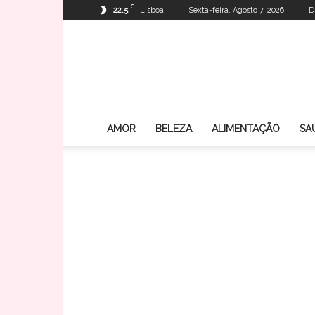
C
22.5
Lisboa
Sexta-feira, Agosto 7, 2026
D
AMOR
BELEZA
ALIMENTAÇÃO
SA