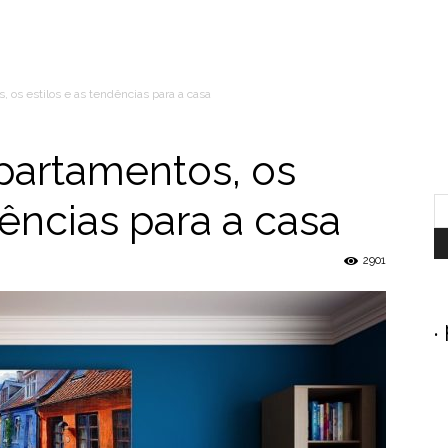
 os estilos e as tendências para a casa
partamentos, os
dências para a casa
2901
.