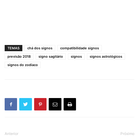
TEMAS
chá dos signos
compatibilidade signos
previsão 2018
signo sagitário
signos
signos astrológicos
signos do zodíaco
Anterior
Próximo