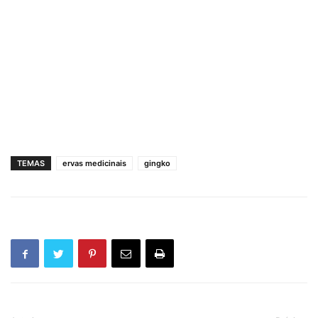
TEMAS
ervas medicinais
gingko