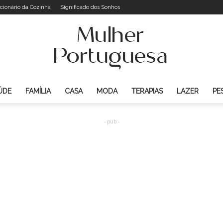
cionário da Cozinha
Significado dos Sonhos
ÚDE
FAMÍLIA
CASA
MODA
TERAPIAS
LAZER
PE
Mulher
- pub -
Portuguesa