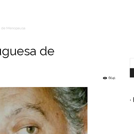
a de Menopausa
uguesa de
6041
.