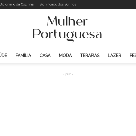
Dicionário da Cozinha
Significado dos Sonhos
ÚDE
FAMÍLIA
CASA
MODA
TERAPIAS
LAZER
PE
Mulher
- pub -
Portuguesa