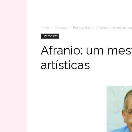
Inicio
Pessoas
Entrevistas
Afranio: um mestre das
Entrevistas
Afranio: um mes
artísticas