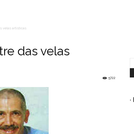
 velas artísticas
tre das velas
5722
.