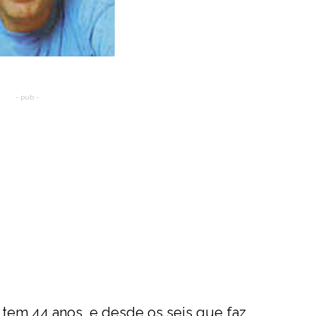
- pub -
, tem 44 anos, e desde os seis que faz