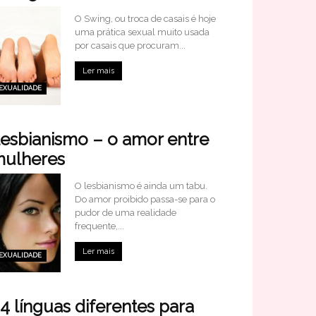
O Swing, ou troca de casais é hoje
uma prática sexual muito usada
por casais que procuram...
Ler mais
EXUALIDADE
esbianismo – o amor entre
ulheres
O lesbianismo é ainda um tabu.
Do amor proibido passa-se para o
pudor de uma realidade
frequente,...
Ler mais
EXUALIDADE
4 línguas diferentes para