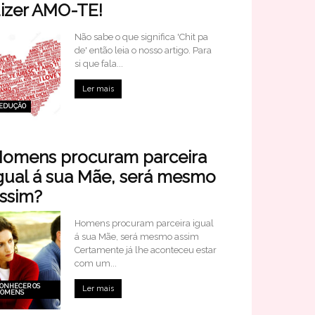
izer AMO-TE!
Não sabe o que significa 'Chit pa
de' então leia o nosso artigo. Para
si que fala...
Ler mais
EDUÇÃO
omens procuram parceira
gual á sua Mãe, será mesmo
ssim?
Homens procuram parceira igual
á sua Mãe, será mesmo assim
Certamente já lhe aconteceu estar
com um...
ONHECER OS
Ler mais
OMENS