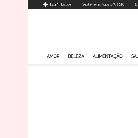
C
24.3
Lisboa
Sexta-feira, Agosto 7, 2026
D
AMOR
BELEZA
ALIMENTAÇÃO
SA