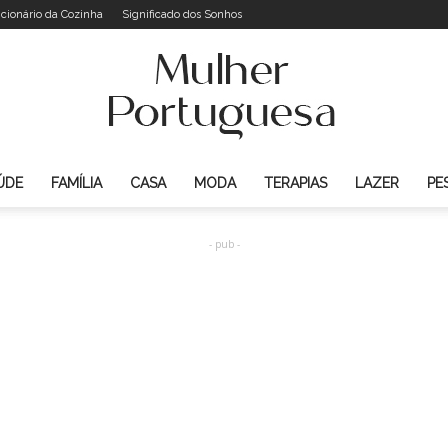
icionário da Cozinha
Significado dos Sonhos
ÚDE
FAMÍLIA
CASA
MODA
TERAPIAS
LAZER
PE
Mulher
- pub -
Portuguesa