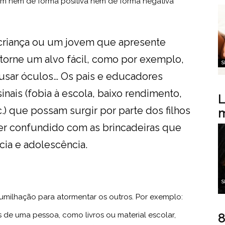
am nem de forma positiva nem de forma negativa
 criança ou um jovem que apresente
 torne um alvo fácil, como por exemplo,
S
 usar óculos… Os pais e educadores
inais (fobia à escola, baixo rendimento,
L
.) que possam surgir por parte dos filhos
m
ser confundido com as brincadeiras que
ia e adolescência.
S
humilhação para atormentar os outros. Por exemplo:
 de uma pessoa, como livros ou material escolar,
8