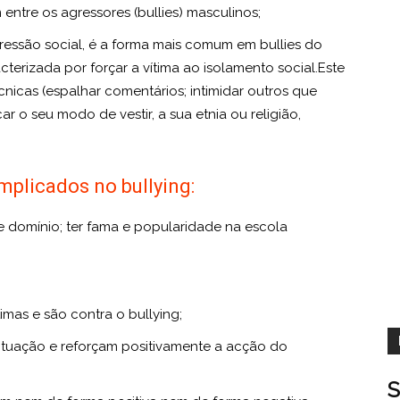
ntre os agressores (bullies) masculinos;
ssão social, é a forma mais comum em bullies do
terizada por forçar a vítima ao isolamento social.Este
cnicas (espalhar comentários; intimidar outros que
ar o seu modo de vestir, a sua etnia ou religião,
mplicados no bullying:
e domínio; ter fama e popularidade na escola
mas e são contra o bullying;
ituação e reforçam positivamente a acção do
S