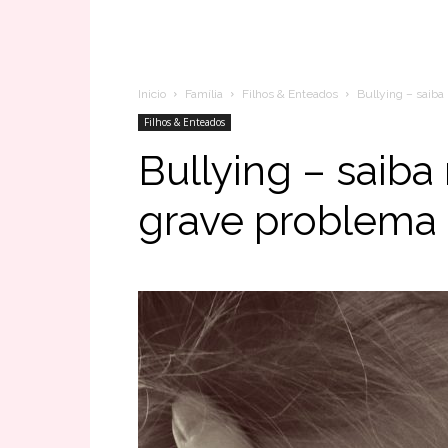
Inicio
Família
Filhos & Enteados
Bullying – saiba
Filhos & Enteados
Bullying – saiba
grave problema e