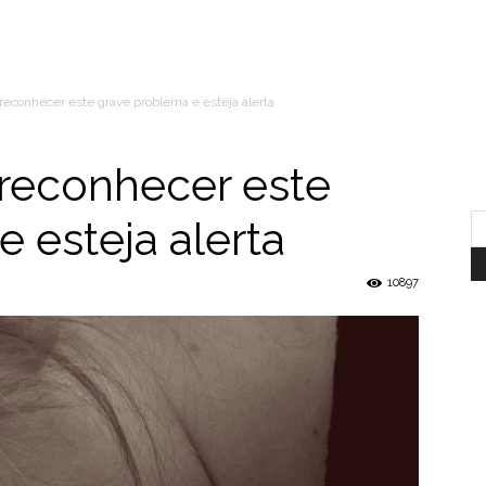
 reconhecer este grave problema e esteja alerta
 reconhecer este
 esteja alerta
10897