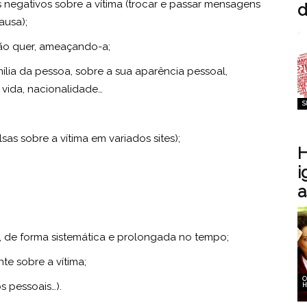
 negativos sobre a vítima (trocar e passar mensagens
d
ausa);
não quer, ameaçando-a;
ília da pessoa, sobre a sua aparência pessoal,
e vida, nacionalidade…
S
lsas sobre a vítima em variados sites);
H
i
a
s, de forma sistemática e prolongada no tempo;
te sobre a vítima;
C
s pessoais…).
H