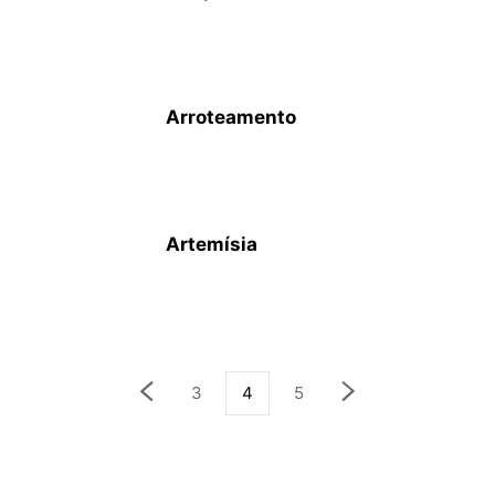
Arroteamento
Artemísia
3
4
5