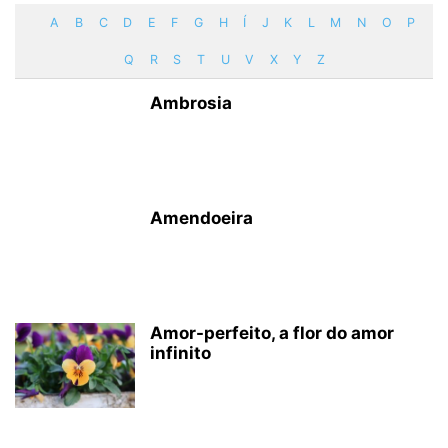
A
B
C
D
E
F
G
H
Í
J
K
L
M
N
O
P
Q
R
S
T
U
V
X
Y
Z
Ambrosia
Amendoeira
Amor-perfeito, a flor do amor
infinito