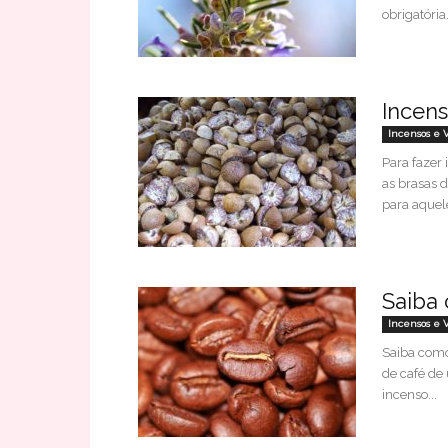
obrigatória.
Incen
Incensos e 
Para fazer
as brasas 
para aquele
Saiba 
Incensos e 
Saiba como
de café de
incenso...