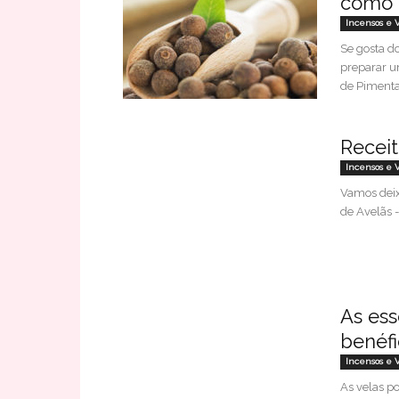
como 
Incensos e 
Se gosta d
preparar u
de Pimenta.
Receit
Incensos e 
Vamos deix
de Avelãs -
As ess
benéfi
Incensos e 
As velas 