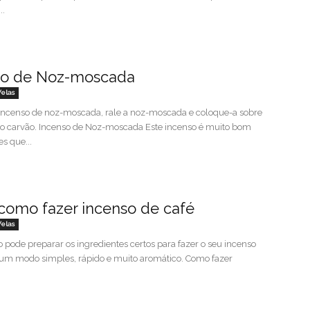
..
so de Noz-moscada
Velas
 incenso de noz-moscada, rale a noz-moscada e coloque-a sobre
do carvão. Incenso de Noz-moscada Este incenso é muito bom
s que...
como fazer incenso de café
Velas
 pode preparar os ingredientes certos para fazer o seu incenso
 um modo simples, rápido e muito aromático. Como fazer