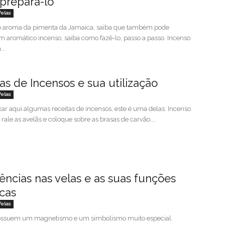
prepará-lo
Velas
o aroma da pimenta da Jamaica, saiba que também pode
m aromático incenso, saiba como fazê-lo, passo a passo. Incenso
..
as de Incensos e sua utilização
Velas
ar aqui algumas receitas de incensos, este é uma delas: Incenso
 rale as avelãs e coloque sobre as brasas de carvão....
ências nas velas e as suas funções
cas
Velas
possuem um magnetismo e um simbolismo muito especial.