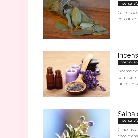
Incensos e 
Como pode 
de louro e 
Incens
Incensos e 
Incenso de
de Incenso 
junte um p
Saiba 
Incensos e 
O Incenso 
doce, tran