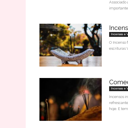
Associado a
importante 
Incens
Incensos e 
O Incenso f
escrituras 
Começ
Incensos e 
Incensos i
refrescant
hoje. E tem.