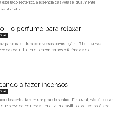
 este lado esotérico, a essência das velas é igualmente
para criar...
o – o perfume para relaxar
Velas
az parte da cultura de diversos povos, e já na Bíblia ou nas
Védicas da Ìndia antiga encontramos referência a ele....
ando a fazer incensos
Velas
ncandescentes fazem um grande sentido. É natural, não tóxico, ar
e que serve como uma alternativa maravilhosa aos aerossóis de
..