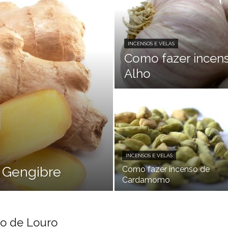
INCENSOS E VELAS
Como fazer incen
Alho
INCENSOS E VELAS
 Gengibre
Como fazer incenso de
Cardamomo
so de Louro