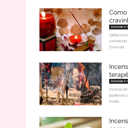
Como f
cravin
Incensos e 
Saiba como
conhecido 
Cravo da...
Incens
terapê
Incensos e 
Incenso de
poderoso c
muito...
Incens