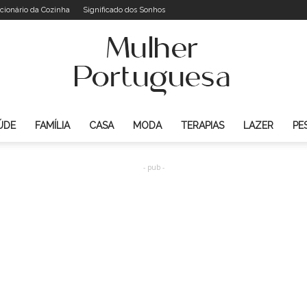
cionário da Cozinha
Significado dos Sonhos
ÚDE
FAMÍLIA
CASA
MODA
TERAPIAS
LAZER
PE
Mulher
- pub -
Portuguesa