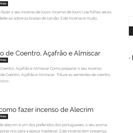
Velas
fazer o seu incenso de louro. Incenso de louro Use folhas secas
deite-as sobre as brasas de carvão. Este incenso é muito...
o de Coentro, Açafrão e Almíscar
.
Velas
 Coentro, Açafrão e Almíscar Como preparar o seu incenso
de Coentro, Açafrão e Almíscar: Triture as sementes de coentro,
ouco...
como fazer incenso de Alecrim
Velas
de alecrim é um dos preferidos dos portugueses, o seu aroma
sporta-nos para a época medieval. Este incenso tem presença