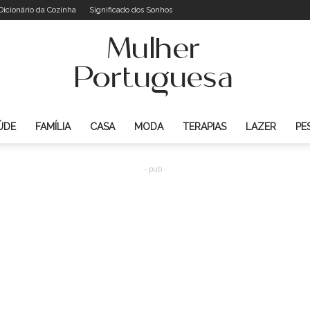
Dicionário da Cozinha
Significado dos Sonhos
ÚDE
FAMÍLIA
CASA
MODA
TERAPIAS
LAZER
PE
Mulher
- pub -
Portuguesa