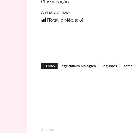
Classificação
A sua opinião
[Total:
0
Média:
0
]
TEMAS
agricultura biológica
legumes
seme
Share
Anterior