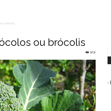
ou brócolis
ócolos ou brócolis
9231
.