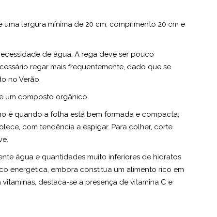
de uma largura mínima de 20 cm, comprimento 20 cm e
necessidade de água. A rega deve ser pouco
ecessário regar mais frequentemente, dado que se
do no Verão.
de um composto orgânico.
imo é quando a folha está bem formada e compacta;
ece, com tendência a espigar. Para colher, corte
ve.
mente água e quantidades muito inferiores de hidratos
co energética, embora constitua um alimento rico em
 a vitaminas, destaca-se a presença de vitamina C e