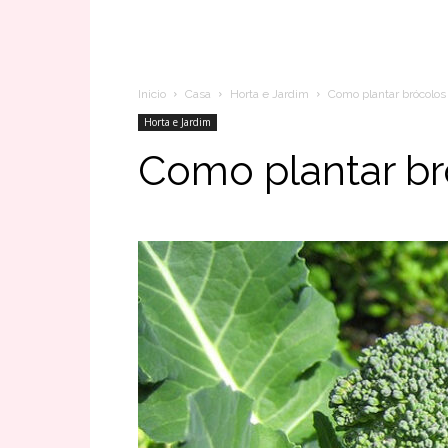
Inicio
Casa
Horta e Jardim
Como plantar brócolos 
Horta e Jardim
Como plantar br