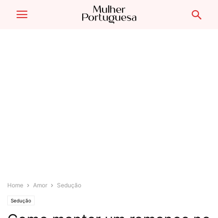
Home
Amor
Sedução
Sedução