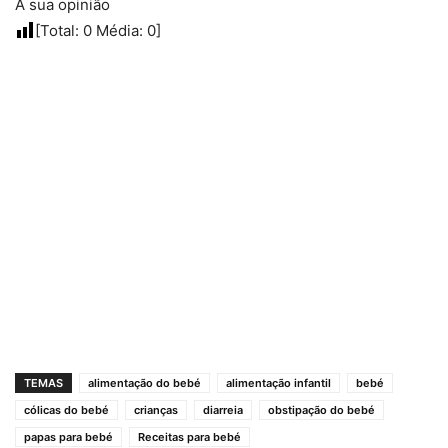
A sua opinião
[Total:
0
Média:
0
]
TEMAS
alimentação do bebé
alimentação infantil
bebé
cólicas do bebé
crianças
diarreia
obstipação do bebé
papas para bebé
Receitas para bebé