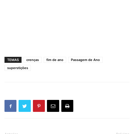
TEMAS
crenças
fim de ano
Passagem de Ano
superstições