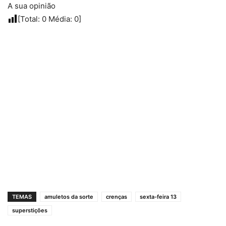
A sua opinião
[Total:
0
Média:
0
]
TEMAS
amuletos da sorte
crenças
sexta-feira 13
superstições