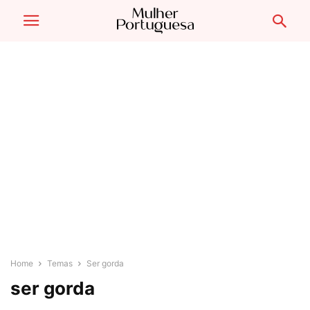
Home
Temas
Ser gorda
ser gorda