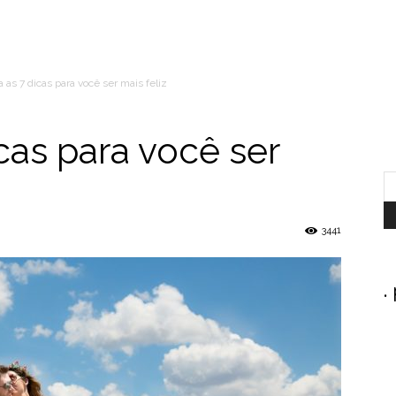
 as 7 dicas para você ser mais feliz
cas para você ser
3441
.