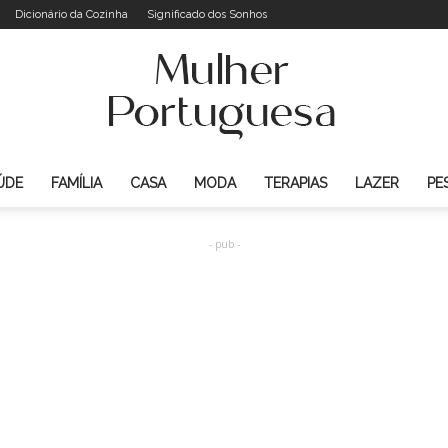
Dicionário da Cozinha
Significado dos Sonhos
ÚDE
FAMÍLIA
CASA
MODA
TERAPIAS
LAZER
PE
Mulher
- pub -
Portuguesa