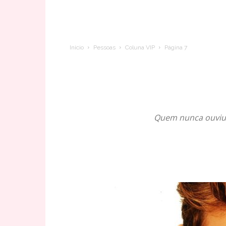
Inicio
Pessoas
Coluna VIP
Página 7
Quem nunca ouviu o