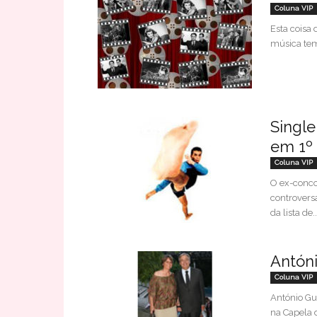
Coluna VIP
Esta coisa 
música tem 
Single
em 1º 
Coluna VIP
O ex-conco
controversa
da lista de..
Antóni
Coluna VIP
António Gu
na Capela 