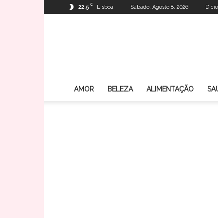
C
22.5
Lisboa
Sábado, Agosto 8, 2026
Dici
AMOR
BELEZA
ALIMENTAÇÃO
SA