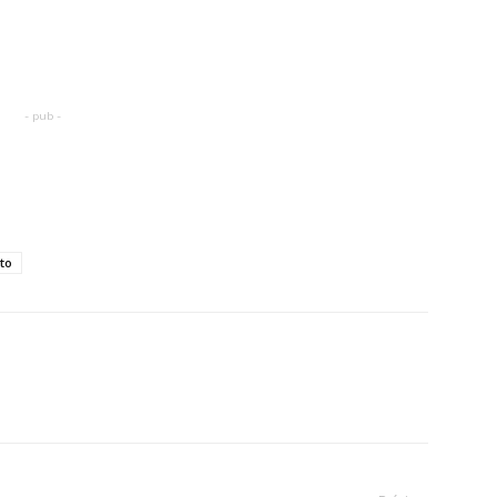
- pub -
to