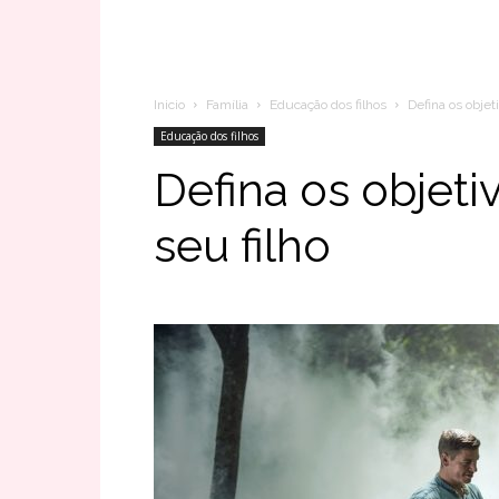
Inicio
Família
Educação dos filhos
Defina os objet
Educação dos filhos
Defina os objet
seu filho