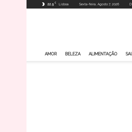
C
22.5
Lisboa
Sexta-feira, Agosto 7, 2026
D
AMOR
BELEZA
ALIMENTAÇÃO
SA