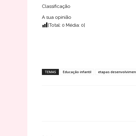
Classificação
A sua opinião
[Total:
0
Média:
0
]
TEMAS
Educação infantil
etapas desenvolvimen
Share