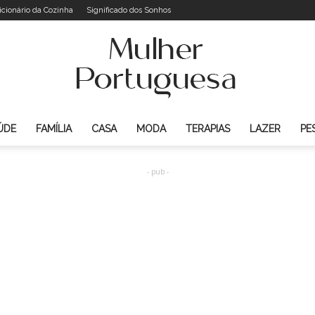
icionário da Cozinha
Significado dos Sonhos
ÚDE
FAMÍLIA
CASA
MODA
TERAPIAS
LAZER
PE
Mulher
- pub -
Portuguesa