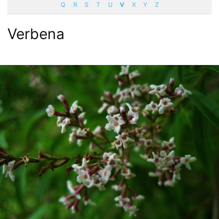
Q
R
S
T
U
V
X
Y
Z
Verbena