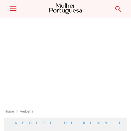
Home
Verbena
A
B
C
D
E
F
G
H
Í
J
K
L
M
N
O
P