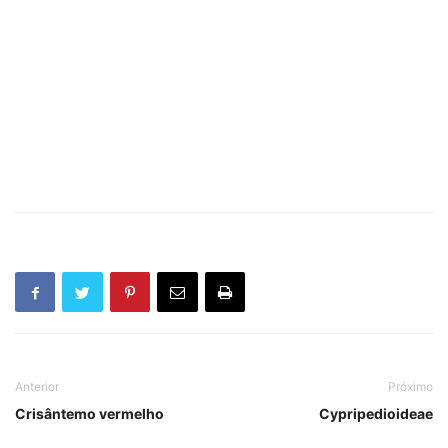
Anterior
Próximo
Crisântemo vermelho
Cypripedioideae