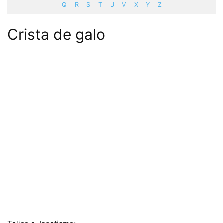
Q
R
S
T
U
V
X
Y
Z
Crista de galo