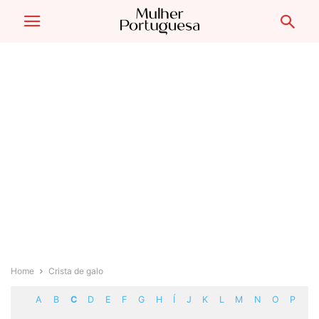
Home
Crista de galo
A
B
C
D
E
F
G
H
Í
J
K
L
M
N
O
P