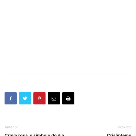
Anterior
Próximo
Cravo rosa, o simbolo do dia
Crisântemo