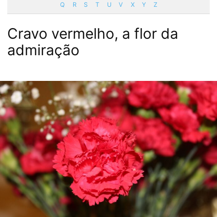
Q
R
S
T
U
V
X
Y
Z
Cravo vermelho, a flor da
admiração