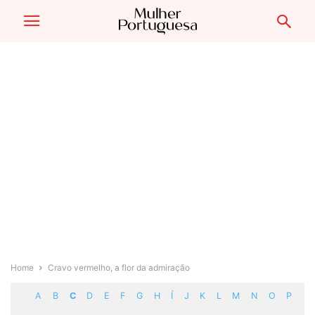
Home
Cravo vermelho, a flor da admiração
A
B
C
D
E
F
G
H
Í
J
K
L
M
N
O
P