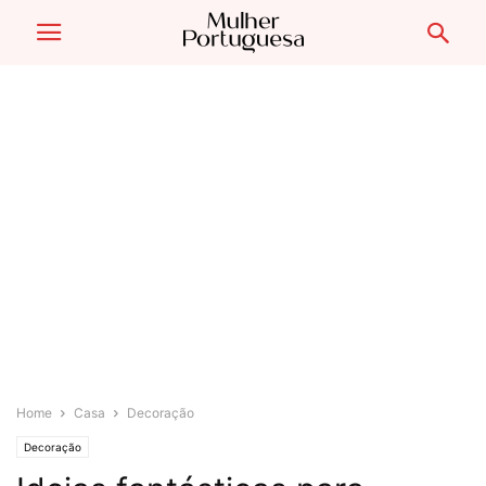
Home
Casa
Decoração
Decoração