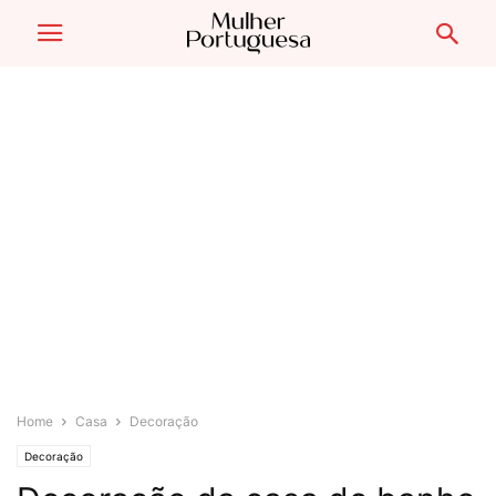
Home
Casa
Decoração
Decoração