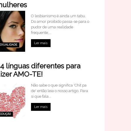
ulheres
O lesbianismo é ainda um tabu.
Do amor proibido passa-se para o
pudor de uma realidade
frequente,...
Ler mais
EXUALIDADE
4 línguas diferentes para
izer AMO-TE!
Não sabe o que significa 'Chit pa
de' então leia o nosso artigo. Para
si que fala...
Ler mais
EDUÇÃO