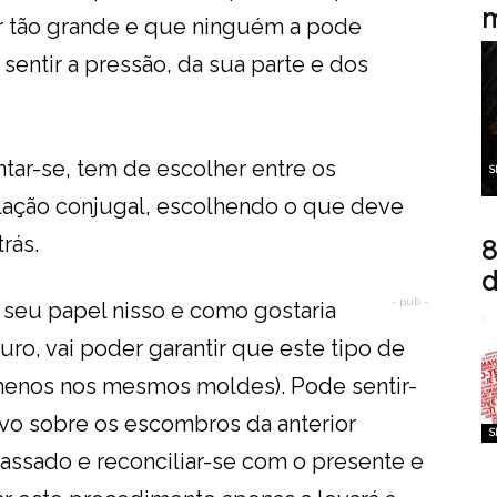
m
r tão grande e que ninguém a pode
entir a pressão, da sua parte e dos
ar-se, tem de escolher entre os
S
lação conjugal, escolhendo o que deve
rás.
8
d
- pub -
o seu papel nisso e como gostaria
turo, vai poder garantir que este tipo de
o menos nos mesmos moldes). Pode sentir-
ovo sobre os escombros da anterior
S
passado e reconciliar-se com o presente e