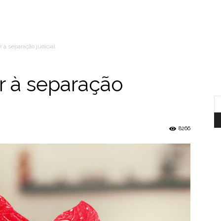
 à separação judicial
r à separação
8266