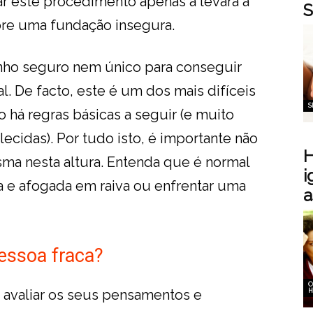
ltar este procedimento apenas a levará a
S
obre uma fundação insegura.
nho seguro nem único para conseguir
l. De facto, este é um dos mais difíceis
S
 há regras básicas a seguir (e muito
ecidas). Por tudo isto, é importante não
H
sma nesta altura. Entenda que é normal
i
 e afogada em raiva ou enfrentar uma
a
pessoa fraca?
C
 avaliar os seus pensamentos e
H