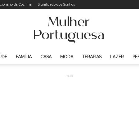
cionário da Cozinha
Significado dos Sonhos
ÚDE
FAMÍLIA
CASA
MODA
TERAPIAS
LAZER
PE
Mulher
- pub -
Portuguesa