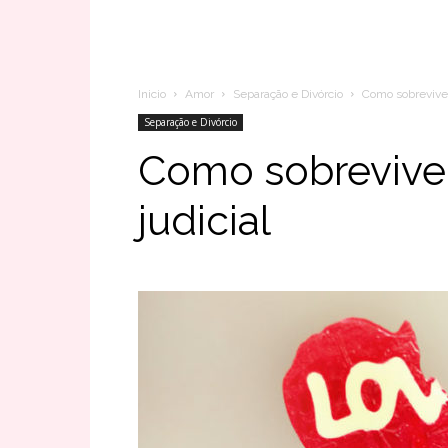
Inicio
Amor
Separação e Divórcio
Como sobreviver
Separação e Divórcio
Como sobrevive
judicial