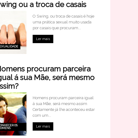
wing ou a troca de casais
O Swing, ou troca de casais é hoje
uma prática sexual muito usada
por casais que procuram...
Ler mais
EXUALIDADE
omens procuram parceira
gual á sua Mãe, será mesmo
ssim?
Homens procuram parceira igual
á sua Mãe, será mesmo assim
Certamente já lhe aconteceu estar
com um...
ONHECER OS
Ler mais
OMENS