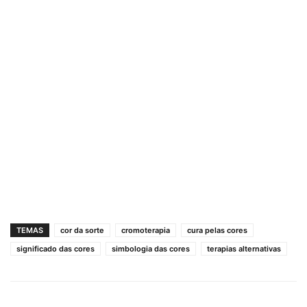
TEMAS
cor da sorte
cromoterapia
cura pelas cores
significado das cores
simbologia das cores
terapias alternativas