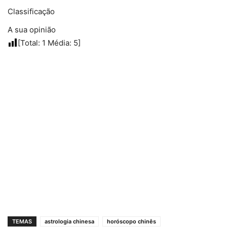
Classificação
A sua opinião
[Total:
1
Média:
5
]
TEMAS
astrologia chinesa
horóscopo chinês