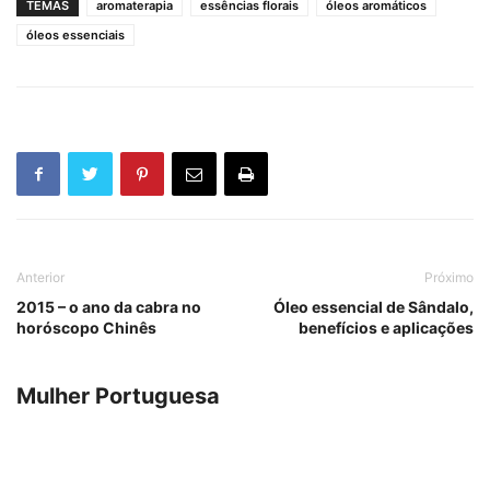
TEMAS
aromaterapia
essências florais
óleos aromáticos
óleos essenciais
Anterior
Próximo
2015 – o ano da cabra no
Óleo essencial de Sândalo,
horóscopo Chinês
benefícios e aplicações
Mulher Portuguesa