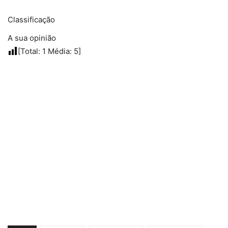
Classificação
A sua opinião
[Total:
1
Média:
5
]