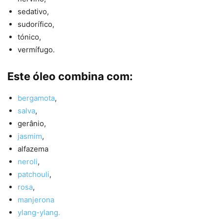
sedativo,
sudorífico,
tónico,
vermífugo.
Este óleo combina com:
bergamota
,
salva
,
gerânio,
jasmim
,
alfazema
neroli
,
patchouli
,
rosa
,
manjerona
ylang-ylang.