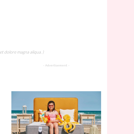
et dolore magna aliqua. )
- Advertisement -
A Must Try Recipe