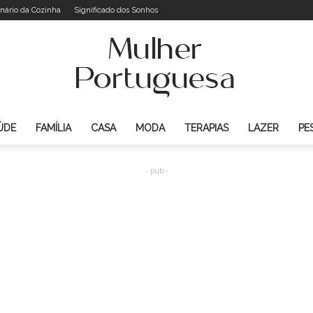
onário da Cozinha
Significado dos Sonhos
ÚDE
FAMÍLIA
CASA
MODA
TERAPIAS
LAZER
PE
Mulher
- pub -
Portuguesa