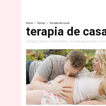
Inicio
Temas
Terapia de casal
terapia de casa
Sample Category Description. ( Lorem ipsum dolor sit ame