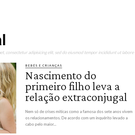
l
t, consectetur adipisicing elit, sed do eiusmod tempor incididunt ut labore 
BEBÉS E CRIANÇAS
Nascimento do
primeiro filho leva a
relação extraconjugal
Nem só de crises míticas como a famosa dos sete anos vivem
os relacionamentos. De acordo com um inquérito levado a
cabo pelo maior...