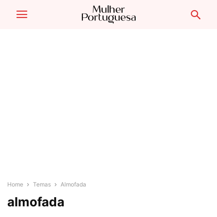
Home
Temas
Almofada
almofada