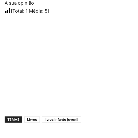
A sua opinião
[Total:
1
Média:
5
]
TEMAS
Livros
livros infanto juvenil