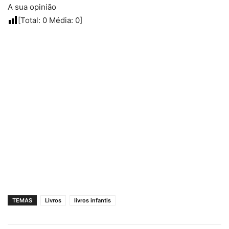
A sua opinião
[Total:
0
Média:
0
]
TEMAS
Livros
livros infantis