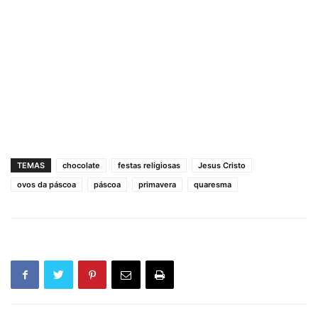
TEMAS
chocolate
festas religiosas
Jesus Cristo
ovos da páscoa
páscoa
primavera
quaresma