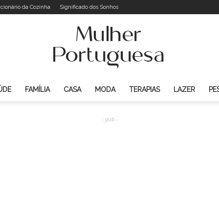
icionário da Cozinha
Significado dos Sonhos
ÚDE
FAMÍLIA
CASA
MODA
TERAPIAS
LAZER
PE
Mulher
- pub -
Portuguesa