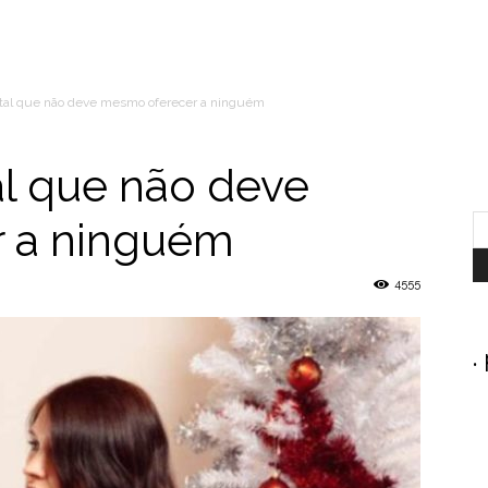
tal que não deve mesmo oferecer a ninguém
l que não deve
 a ninguém
4555
.