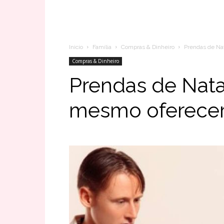
Inicio
Família
Compras & Dinheiro
Prendas de Na
Compras & Dinheiro
Prendas de Nata
mesmo oferecer