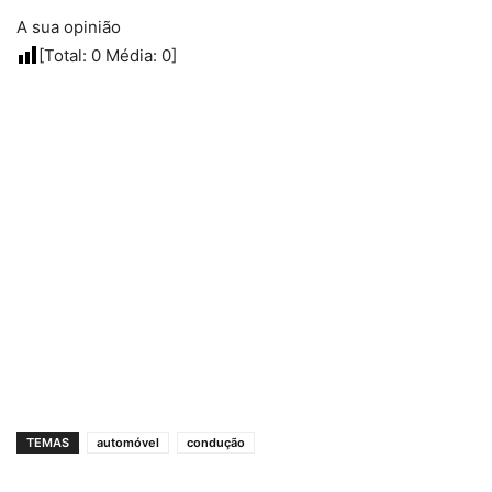
A sua opinião
[Total:
0
Média:
0
]
TEMAS
automóvel
condução