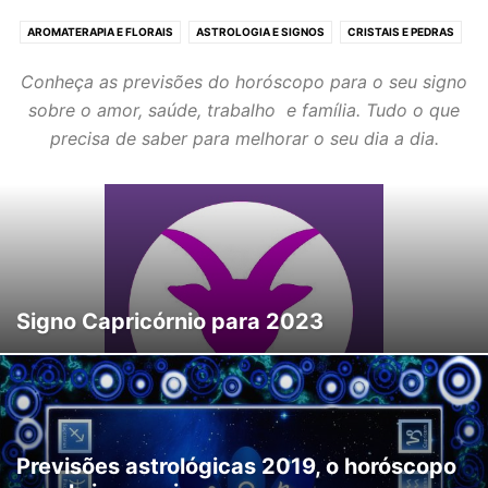
AROMATERAPIA E FLORAIS
ASTROLOGIA E SIGNOS
CRISTAIS E PEDRAS
ESPIRITUALIDADE
HORÓSCOPO
NOVAS TERAPIAS
REIKI E FENG SHUI
Conheça as previsões do horóscopo para o seu signo
SONHOS E HIPNOTERAPIA
TARÔT E ADIVINHAÇÃO
TERAPIAS ORIENTAIS
sobre o amor, saúde, trabalho e família. Tudo o que
YOGA E MEDITAÇÃO
precisa de saber para melhorar o seu dia a dia.
Signo Capricórnio para 2023
Previsões astrológicas 2019, o horóscopo