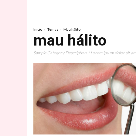
Inicio
Temas
Mau hálito
mau hálito
Sample Category Description. ( Lorem ipsum dolor sit ame