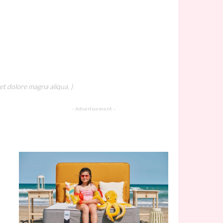
et dolore magna aliqua. )
- Advertisement -
A Must Try Recipe