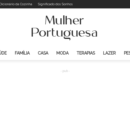
Dicionário da Cozinha
Significado dos Sonhos
ÚDE
FAMÍLIA
CASA
MODA
TERAPIAS
LAZER
PE
Mulher
- pub -
Portuguesa